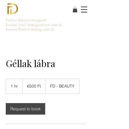
Fashion Diffusion Hungary®
Európai Uniós Védjegyoltalom alatt áll.
Kamarai Bizalom Védjegy alatt áll.
Géllak lábra
6500
magyar
1 hr
1
6500 Ft
FD - BEAUTY
forint
h
Request to book