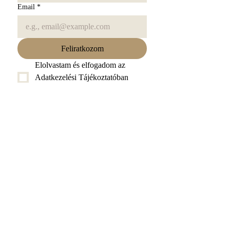
Email
*
Feliratkozom
Elolvastam és elfogadom az 
Adatkezelési Tájékoztatóban 
leírtakat. Elolvasom
*
Kövess minket
Facebook
Instagram
TikTok