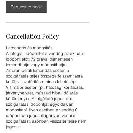
Request to book
Cancellation Policy
Lemondás és módosítás
A lefoglalt időpontot a vendég az aktuális
időpont előtt 72 órával díjmentesen
lemondhatja vagy módosíthatja.
72 órán belüli lemondás esetén a
szolgáltatás teljes összege felszámításra
kerül, visszatérítésre nincs lehetőség.
Vis maior esetén (pl. hatósági korlátozás,
járványhelyzet, műszaki hiba, időjárási
körülmény) a Szolgáltató jogosult a
szolgáltatás időpontját egyoldalúan
módosítani. Ilyen esetben a vendég új
időpontban jogosult igénybe venni a
szolgáltatást, azonban visszatérítésre nem
jogosult.