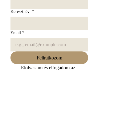
Keresztnév
*
Email
*
Feliratkozom
Elolvastam és elfogadom az 
Adatkezelési Tájékoztatóban 
leírtakat. Elolvasom
*
Kövess minket