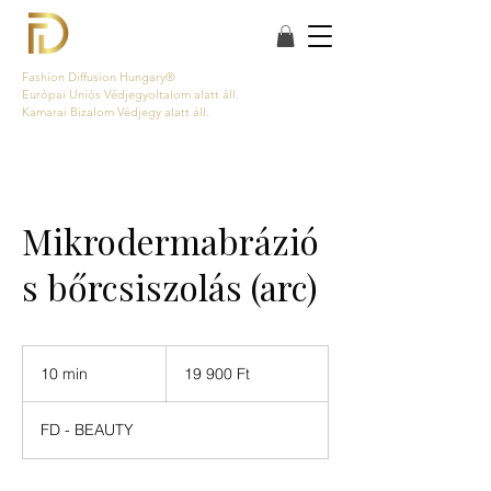
Fashion Diffusion Hungary®
Európai Uniós Védjegyoltalom alatt áll.
Kamarai Bizalom Védjegy alatt áll.
Mikrodermabrázió
s bőrcsiszolás (arc)
19 900
magyar
10 min
1
19 900 Ft
forint
0
m
FD - BEAUTY
i
n