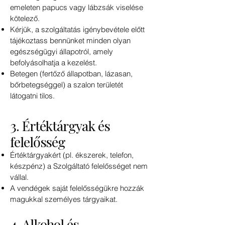
emeleten papucs vagy lábzsák viselése
kötelező.
Kérjük, a szolgáltatás igénybevétele előtt
tájékoztass bennünket minden olyan
egészségügyi állapotról, amely
befolyásolhatja a kezelést.
Betegen (fertőző állapotban, lázasan,
bőrbetegséggel) a szalon területét
látogatni tilos.
3. Értéktárgyak és
felelősség
Értéktárgyakért (pl. ékszerek, telefon,
készpénz) a Szolgáltató felelősséget nem
vállal.
A vendégek saját felelősségükre hozzák
magukkal személyes tárgyaikat.
4. Alkohol és