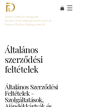
Fashion Diffusion Hungary®
Európai Uniós Védjegyoltalom alatt áll.
Kamarai Bizalom Védjegy alatt áll.
Általános
szerződési
feltételek
Általános Szerződési
Feltételek –
Szolgáltatások,
Ajándékkártyák és