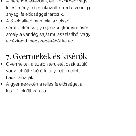
A berendezésekben, eszközökben vagy
létesítményekben okozott kárért a vendég
anyagi felelősséggel tartozik.
A Szolgáltató nem felel az olyan
sérülésekért vagy egészségkárosodásért,
amely a vendég saját mulasztásából vagy
a házirend megszegéséből fakad.
7. Gyermekek és kísérők
Gyermekek a szalon területét csak szülői
vagy felnőtt kísérő felügyelete mellett
használhatják.
A gyermekekért a teljes felelősséget a
kísérő felnőtt vállalja.
8. Állatok
Állatot a szalon területére bevinni tilos,
kivéve segítő kutyát.
9. Dohányzás