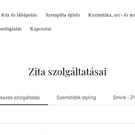
Kéz és lábápolás
Szempilla építés
Kozmetika, arc- és te
ntfoglalás
Kapcsolat
Zita szolgáltatásai
sszes szolgáltatás
Szemöldök styling
Smink - Zi