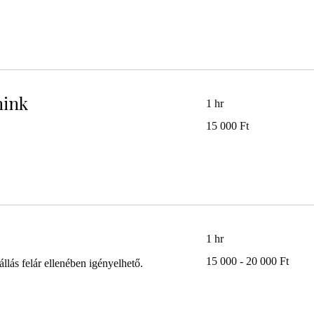
mink
1 hr
15 000
15 000 Ft
magyar
forint
1 hr
15
15 000 - 20 000 Ft
llás felár ellenében igényelhető.
000
-
20
000
Ft