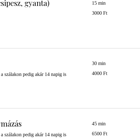
sipesz, gyanta)
15 min
3000
3000 Ft
magyar
forint
30 min
4000
4000 Ft
a szálakon pedig akár 14 napig is
magyar
forint
rmázás
45 min
6500
6500 Ft
a szálakon pedig akár 14 napig is
magyar
forint