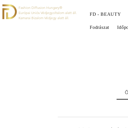
Fashion Diffusion Hungary®
Európai Uniós Védjegyoltalom alatt áll.
FD - BEAUTY
Kamarai Bizalom Védjegy alatt áll.
Fodrászat
Időpo
Ö