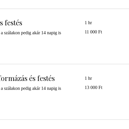
 festés
1 hr
11 000
11 000 Ft
a szálakon pedig akár 14 napig is
magyar
forint
ormázás és festés
1 hr
13 000
13 000 Ft
a szálakon pedig akár 14 napig is
magyar
forint