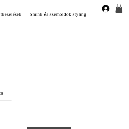
stkezelések
Smink és szemöldök styling
ta