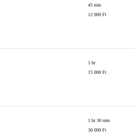
45 min
12 000
12 000 Ft
magyar
forint
1 hr
15 000
15 000 Ft
magyar
forint
1 hr 30 min
30 000
30 000 Ft
magyar
forint