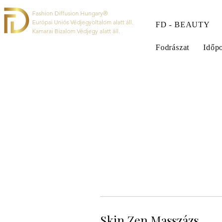
Fashion Diffusion Hungary®
Európai Uniós Védjegyoltalom alatt áll.
FD - BEAUTY
Kamarai Bizalom Védjegy alatt áll.
Fodrászat
Időpo
Skin Zen Masszázs