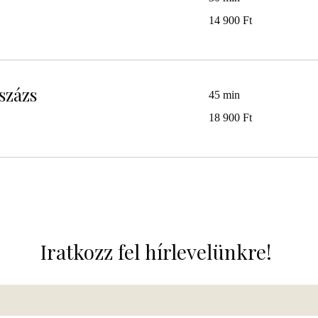
14 900
14 900 Ft
magyar
forint
százs
45 min
18 900
18 900 Ft
magyar
forint
Iratkozz fel hírlevelünkre! 