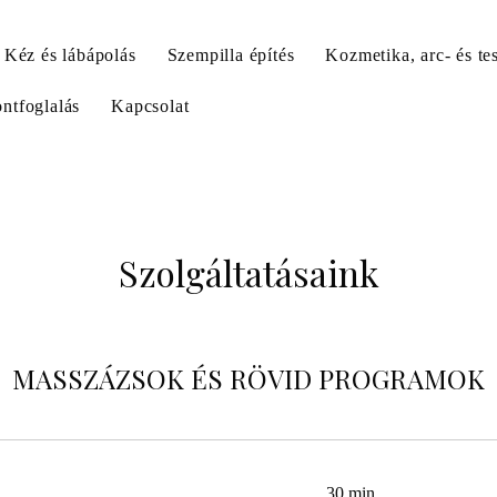
Kéz és lábápolás
Szempilla építés
Kozmetika, arc- és te
ntfoglalás
Kapcsolat
Szolgáltatásaink
MASSZÁZSOK ÉS RÖVID PROGRAMOK
30 min